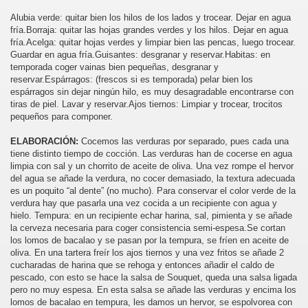
Alubia verde: quitar bien los hilos de los lados y trocear. Dejar en agua
fría.Borraja: quitar las hojas grandes verdes y los hilos. Dejar en agua
fría.Acelga: quitar hojas verdes y limpiar bien las pencas, luego trocear.
Guardar en agua fría.Guisantes: desgranar y reservar.Habitas: en
temporada coger vainas bien pequeñas, desgranar y
reservar.Espárragos: (frescos si es temporada) pelar bien los
espárragos sin dejar ningún hilo, es muy desagradable encontrarse con
tiras de piel. Lavar y reservar.Ajos tiernos: Limpiar y trocear, trocitos
pequeños para componer.
ELABORACIÓN:
Cocemos las verduras por separado, pues cada una
tiene distinto tiempo de cocción. Las verduras han de cocerse en agua
limpia con sal y un chorrito de aceite de oliva. Una vez rompe el hervor
del agua se añade la verdura, no cocer demasiado, la textura adecuada
es un poquito “al dente” (no mucho). Para conservar el color verde de la
verdura hay que pasarla una vez cocida a un recipiente con agua y
hielo. Tempura: en un recipiente echar harina, sal, pimienta y se añade
la cerveza necesaria para coger consistencia semi-espesa.Se cortan
los lomos de bacalao y se pasan por la tempura, se fríen en aceite de
oliva. En una tartera freír los ajos tiernos y una vez fritos se añade 2
cucharadas de harina que se rehoga y entonces añadir el caldo de
pescado, con esto se hace la salsa de Souquet, queda una salsa ligada
pero no muy espesa. En esta salsa se añade las verduras y encima los
lomos de bacalao en tempura, les damos un hervor, se espolvorea con